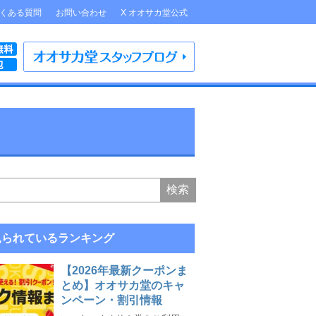
くある質問
お問い合わせ
X オオサカ堂公式
見られているランキング
【2026年最新クーポンま
とめ】オオサカ堂のキャ
ンペーン・割引情報