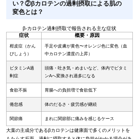
い？②βカロテンの過剰摂取による肌の
変色とは？
β‑カロテン過剰摂取で報告される主な症状
症状
概要・原因
柑皮症（かん
手足や皮膚が黄色〜オレンジ色に変色（血
ぴしょう）
中カロテン濃度の上昇）
ビタミンA過
頭痛・吐き気・めまいなど、体内でビタミ
剰症
ンAへ変換され過多になる
食欲不振
胃腸への負担増で食欲低下
倦怠感
体のだるさ・疲労感が継続
関節痛
まれに関節部に痛みを感じるケース
大葉の主成分であるβカロテンは健康面で多くのメリットを
もたらす反面、過剰に摂取すると体に負担がかかる場合があ