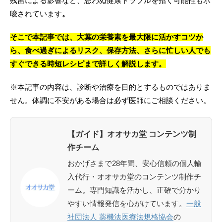
残留による影響など、思わぬ健康トラブルを招く可能性も示
唆されています
。
そこで本記事では、大葉の栄養素を最大限に活かすコツか
ら、食べ過ぎによるリスク、保存方法、さらに忙しい人でも
すぐできる時短レシピまで詳しく解説します。
※本記事の内容は、診断や治療を目的とするものではありま
せん。体調に不安がある場合は必ず医師にご相談ください。
【ガイド】オオサカ堂 コンテンツ制
作チーム
おかげさまで28年間、安心信頼の個人輸
入代行・オオサカ堂のコンテンツ制作チ
ーム。専門知識を活かし、正確で分かり
やすい情報発信を心がけています。
一般
社団法人 薬機法医療法規格協会
の