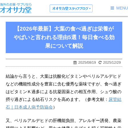
MENU
【2026年最新】大葉の食べ過ぎは栄養が
やばいと言われる理由5選！毎日食べる効
果について解説
2025/08/19
2025/12/29
結論から言うと、大葉は抗酸化ビタミンやペリルアルデヒド
などの機能性成分を豊富に含む優秀な薬味ですが、食べ過ぎ
はビタミンＫ過多による抗凝固薬との相互作用、シュウ酸の
摂り過ぎによる結石リスクを高めます。
（参考文献：
尿管結
石｜日本成人病予防協会
）
又、
ペリルアルデヒドの肝機能負担、アレルギー誘発、農薬