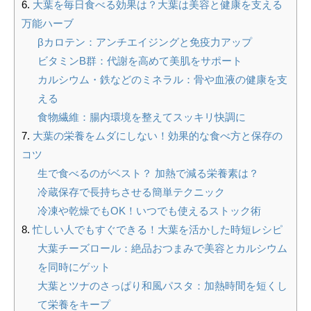
大葉を毎日食べる効果は？大葉は美容と健康を支える
万能ハーブ
βカロテン：アンチエイジングと免疫力アップ
ビタミンB群：代謝を高めて美肌をサポート
カルシウム・鉄などのミネラル：骨や血液の健康を支
える
食物繊維：腸内環境を整えてスッキリ快調に
大葉の栄養をムダにしない！効果的な食べ方と保存の
コツ
生で食べるのがベスト？ 加熱で減る栄養素は？
冷蔵保存で長持ちさせる簡単テクニック
冷凍や乾燥でもOK！いつでも使えるストック術
忙しい人でもすぐできる！大葉を活かした時短レシピ
大葉チーズロール：絶品おつまみで美容とカルシウム
を同時にゲット
大葉とツナのさっぱり和風パスタ：加熱時間を短くし
て栄養をキープ