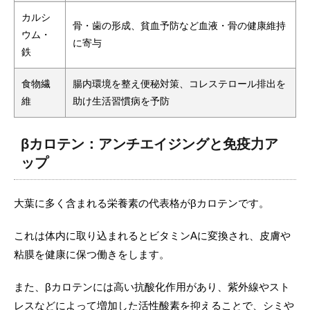
カルシ
骨・歯の形成、貧血予防など血液・骨の健康維持
ウム・
に寄与
鉄
食物繊
腸内環境を整え便秘対策、コレステロール排出を
維
助け生活習慣病を予防
βカロテン：アンチエイジングと免疫力ア
ップ
大葉に多く含まれる栄養素の代表格がβカロテンです。
これは体内に取り込まれるとビタミンAに変換され、皮膚や
粘膜を健康に保つ働きをします。
また、βカロテンには高い抗酸化作用があり、紫外線やスト
レスなどによって増加した活性酸素を抑えることで、シミや