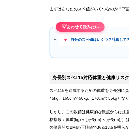
まずはあなたのスペ値がいくつなのか？下
💡
あわせて読みたい
自分のスぺ値はいくつ？計算して
身長別スペ115対応体重と健康リス
スペ115を達成するための体重を身長別に見てみる
45kg、165cmで50kg、170cmで55kgと
しかし、この数値は健康的な観点からは注意が必
格指数：体重(kg) ÷ {身長(m) × 身長(
の健康的なBMIの下限値である18.5を明