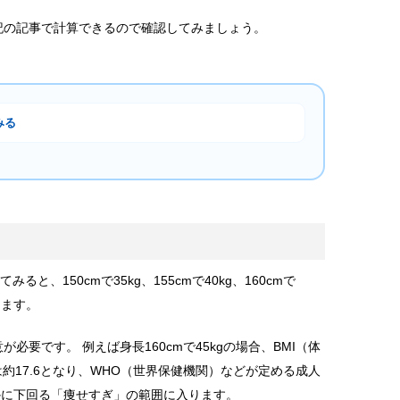
記の記事で計算できるので確認してみましょう。
みる
ク
と、150cmで35kg、155cmで40kg、160cmで
なります。
要です。 例えば身長160cmで45kgの場合、BMI（体
m)}）は約17.6となり、WHO（世界保健機関）などが定める成人
らかに下回る「痩せすぎ」の範囲に入ります。