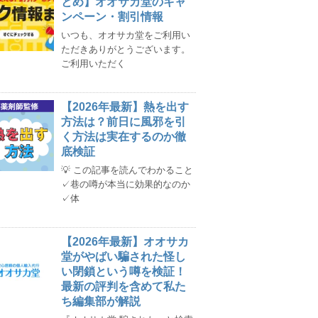
とめ】オオサカ堂のキャ
ンペーン・割引情報
いつも、オオサカ堂をご利用い
ただきありがとうございます。
ご利用いただく
【2026年最新】熱を出す
方法は？前日に風邪を引
く方法は実在するのか徹
底検証
💡 この記事を読んでわかること
✓巷の噂が本当に効果的なのか
✓体
【2026年最新】オオサカ
堂がやばい騙された怪し
い閉鎖という噂を検証！
最新の評判を含めて私た
ち編集部が解説