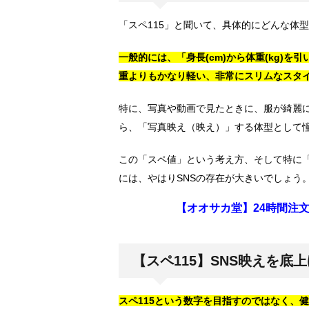
「スペ115」と聞いて、具体的にどんな体
一般的には、「身長(cm)から体重(kg)を
重よりもかなり軽い、非常にスリムなスタ
特に、写真や動画で見たときに、服が綺麗
ら、「写真映え（映え）」する体型として
この「スペ値」という考え方、そして特に「
には、やはりSNSの存在が大きいでしょう
【オオサカ堂】24時間注
【スペ115】SNS映えを底
スペ115という数字を目指すのではなく、