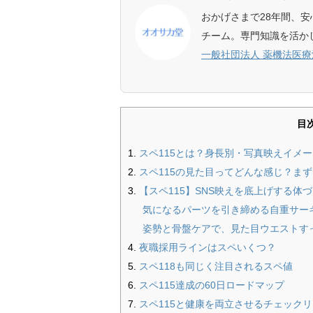
おかげさまで28年間、
チーム。専門知識を活か
一般社団法人 薬機法医
目
スペ115とは？身長別・写真映えイメ
スペ115の見た目ってどんな感じ？ま
【スペ115】SNS映えを底上げする体
気になるパーツを引き締める自重サー
姿勢と骨盤ケアで、見た目ウエストす
夜職採用ラインはスペいくつ？
スペ118も同じく注目されるスペ値
スペ115達成の60日ロードマップ
スペ115と健康を両立させるチェック