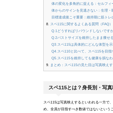
体の変化を多角的に捉える：セルフィ
体からのサインを見逃さない：生理・
目標達成後こそ重要：維持期に筋トレ
スペ115に関するよくある質問（FAQ）
Q.1どうすればリバウンドしないです
Q.2バストサイズを維持したまま痩せ
Q3.スペ115は具体的にどんな体型を
Q4.スペ110と比べて、スペ115を
Q5.スペ115を維持しても健康を損な
まとめ：スペ115の見た目は写真映え
スペ115とは？身長別・写
スペ115は写真映えするといわれる一方で
め、全員が目指すべき数値ではないという