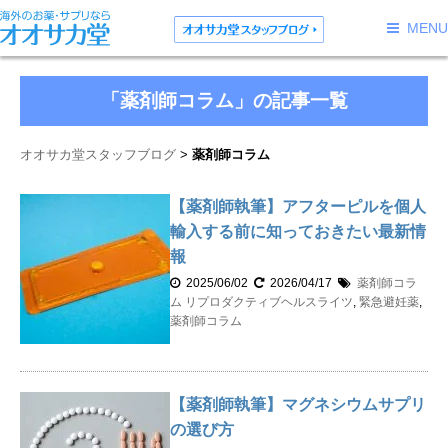
MENU
「薬剤師コラム」の記事一覧
オオサカ堂スタッフブログ
薬剤師コラム
【薬剤師執筆】アフターピルを個人
輸入する前に知っておきたい最新情
報
2025/06/02
2026/04/17
薬剤師コラ
ム
リプロダクティブヘルスライツ
,
緊急避妊薬
,
薬剤師コラム
【薬剤師執筆】マグネシウムサプリ
の選び方