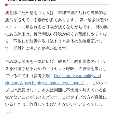
無意識にため息をつく人は、自律神経の乱れや肉体的な
疲労を抱えている場合が多くあります。 強い緊張状態や
ストレスに晒されると呼吸が浅くなりがちです。 肺の奥
にある肺胞は、長時間浅い呼吸が続くと萎縮しやすくな
り、不足した酸素を取り込もうと身体の防御反応とし
て、反射的に深いため息が出ます。
ため息は肺胞を一気に広げ、酸素と二酸化炭素のバラン
スを回復させるための「リセット呼吸」の役割を果たし
ているのです（参考文献：
Respiratory variability and
sighing: A psychophysiological reset model
）。 このタイ
プには悪意はなく、本人は周囲に不快感を与えている自
覚がないことがほとんどです。このタイプの方が身近に
いるときは、許容してあげた方がいいといえるでしょ
う。