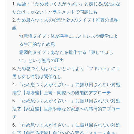
結論：「ため息つく人がうざい」と感じるのはあな
ただけじゃない！ハラスメントで問題にも
ため息をつく人の心理と2つのタイプ！許容の境界
線
無意識タイプ：体が勝手に…ストレスや疲労によ
る生理的なため息
意図的タイプ：あなたを操作する「察してほし
い」という無言の圧力
ため息つく人はうざいというより「フキハラ」に！
男も女も性別は関係なし
「ため息つく人がうざい…」に振り回されない対処
法①【職場編】上司・同僚への段階的アプローチ
「ため息つく人がうざい…」に振り回されない対処
法②【家庭編】旦那や妻など家族への感情的アプロー
チ
「ため息つく人がうざい…」に振り回されない対処
法③【自己防衛編】自分の心を守る「スルースキル」