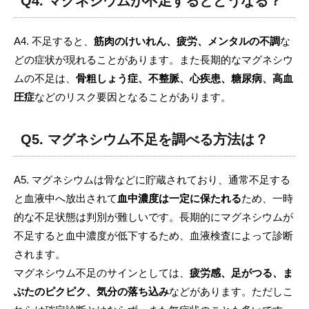
Q4. マグネシウムが不足するとどうなる？
A4. 不足すると、
筋肉のけいれん、疲労、メンタルの不調
な
どの症状が現れることがあります。また長期的なマグネシウ
ムの不足は、
骨粗しょう症、不整脈、心疾患、糖尿病、高血
圧症
などのリスク要因となることがあります。
Q5. マグネシウム不足を調べる方法は？
A5. マグネシウムは骨などに貯蔵されており、通常不足する
と血液中へ放出されて
血中濃度は一定に保たれる
ため、一時
的な不足状態は判別が難しいです。長期的にマグネシウムが
不足すると血中濃度が低下するため、血液検査によって診断
されます。
マグネシウム不足のサインとしては、
疲労感、足がつる、ま
ぶたのピクピク、気分の落ち込み
などがあります。ただしこ