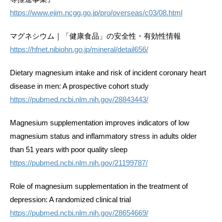
https://www.ejim.ncgg.go.jp/pro/overseas/c03/08.html
マグネシウム｜「健康食品」の安全性・有効性情報
https://hfnet.nibiohn.go.jp/mineral/detail656/
Dietary magnesium intake and risk of incident coronary heart
disease in men: A prospective cohort study
https://pubmed.ncbi.nlm.nih.gov/28843443/
Magnesium supplementation improves indicators of low
magnesium status and inflammatory stress in adults older
than 51 years with poor quality sleep
https://pubmed.ncbi.nlm.nih.gov/21199787/
Role of magnesium supplementation in the treatment of
depression: A randomized clinical trial
https://pubmed.ncbi.nlm.nih.gov/28654669/