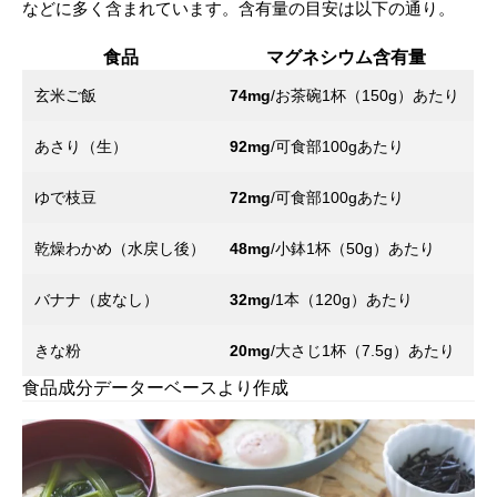
などに多く含まれています。含有量の目安は以下の通り。
食品
マグネシウム含有量
玄米ご飯
74mg
/お茶碗1杯（150g）あたり
あさり（生）
92mg
/可食部100gあたり
ゆで枝豆
72mg
/可食部100gあたり
乾燥わかめ（水戻し後）
48mg
/小鉢1杯（50g）あたり
バナナ（皮なし）
32mg
/1本（120g）あたり
きな粉
20mg
/大さじ1杯（7.5g）あたり
食品成分データーベースより作成