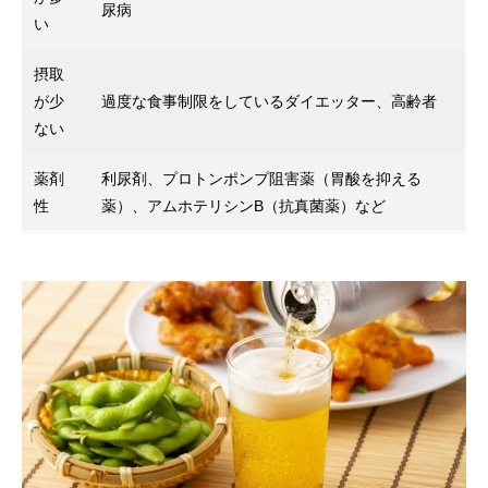
尿病
い
摂取
が少
過度な食事制限をしているダイエッター、高齢者
ない
薬剤
利尿剤、プロトンポンプ阻害薬（胃酸を抑える
性
薬）、アムホテリシンB（抗真菌薬）など