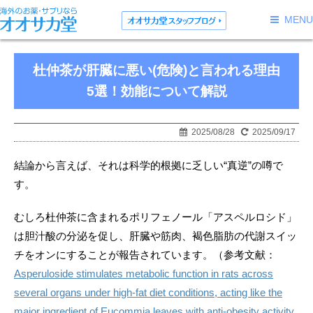
MENU
杜仲茶が肝臓に悪い(危険)と言われる理由
5選！効能について解説
2025/08/28
2025/09/17
結論から言えば、それは科学的根拠に乏しい“真逆”の噂で
す。
むしろ杜仲茶に含まれるポリフェノール「アスペルロシド」
は胆汁酸の分泌を促し、肝臓や筋肉、褐色脂肪の代謝スイッ
チをオンにすることが報告されています。（参考文献：
Asperuloside stimulates metabolic function in rats across
several organs under high-fat diet conditions, acting like the
major ingredient of Eucommia leaves with anti-obesity activity