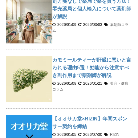
処方箋なしで薬局で薬を買う方法！
零売薬局と個人輸入について薬剤師
が解説
2026/01/09
2026/03/03
薬剤師コラ
ム
カモミールティーが肝臓に悪いと言
われる理由5選！効能から注意すべ
き副作用まで薬剤師が解説
2026/01/08
2026/01/21
美容・健康
コラム
【オオサカ堂×RIZIN】年間スポン
サー契約を締結
2026/01/05
2026/07/30
RIZIN