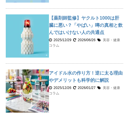
【薬剤師監修】ヤクルト1000は肝
臓に悪い？「やばい」噂の真相と飲
んではいけない人の共通点
2025/12/29
2026/06/26
美容・健康
コラム
アイドル水の作り方！逆に太る理由
やデメリットも科学的に解説
2025/12/26
2026/01/27
美容・健康
コラム