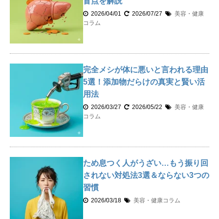
盲点を解説
2026/04/01
2026/07/27
美容・健康
コラム
完全メシが体に悪いと言われる理由
5選！添加物だらけの真実と賢い活
用法
2026/03/27
2026/05/22
美容・健康
コラム
ため息つく人がうざい…もう振り回
されない対処法3選＆ならない3つの
習慣
2026/03/18
美容・健康コラム