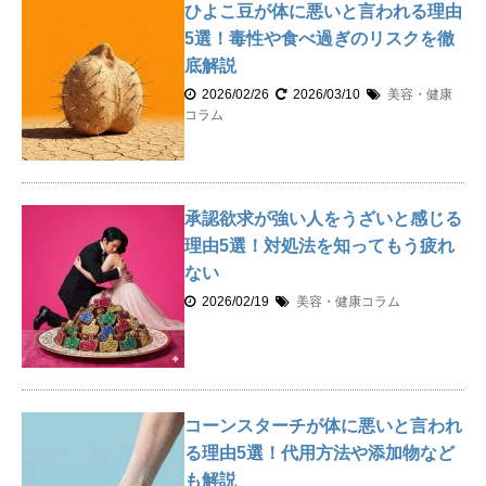
ひよこ豆が体に悪いと言われる理由
5選！毒性や食べ過ぎのリスクを徹
底解説
2026/02/26
2026/03/10
美容・健康
コラム
承認欲求が強い人をうざいと感じる
理由5選！対処法を知ってもう疲れ
ない
2026/02/19
美容・健康コラム
コーンスターチが体に悪いと言われ
る理由5選！代用方法や添加物など
も解説