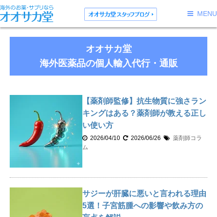
MENU
オオサカ堂
海外医薬品の個人輸入代行・通販
【薬剤師監修】抗生物質に強さラン
キングはある？薬剤師が教える正し
い使い方
2026/04/10
2026/06/26
薬剤師コラ
ム
サジーが肝臓に悪いと言われる理由
5選！子宮筋腫への影響や飲み方の